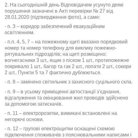
2. На сьогоднішній день Відповідачем усунуто деякі
порушення зазначені в Акті перевірки № 27 від
28.01.2020 (підтвердження фото), а саме:
- п. 3 – коридор забезпечений евакуаційним
освітленням.
- п.п. 4, 5, 7 – на пожежному щиті вказано порядковий
номер та номер телефону для виклику пожежно-
рятувальних підрозділів; на щиті розміщено:
вогнегасники 3 шт., ящик з піском 1 шт., протипожежне
покривало 1 шт., багор та гак 2 шт., лопати 2 шт., сокири
2 шт.. Пункти 5 та 7 фактично дублюються.
- п. 8 – замінено світильник з захисного суцільного скла.
- п. 9 – в усьому приміщенні автостанції з’єднання,
відгалуження та окінцювання жил проводів здійснено
за допомогою затискачів.
- п. 11 – електророзетки, вимикачі встановлені на
негорючі основи.
- п. 12 – групові електрощитки оснащені схемою
підключення споживачів з пояснювальними написами і