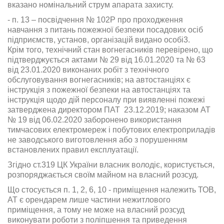
вказано номінальний струм апарата захисту.
- п. 13 – посвідчення № 102Р про проходження
навчання з питань пожежної безпеки посадових осіб
підприємств, установ, організацій видано особі3.
Крім того, технічний стан вогнегасників перевірено, що
підтверджується актами № 29 від 16.01.2020 та № 63
від 23.01.2020 виконаних робіт з технічного
обслуговування вогнегасників; на автостанціях є
інструкція з пожежної безпеки на автостанціях та
інструкція щодо дій персоналу при виявленні пожежі
затверджена директором ПАТ 23.12.2019; наказом АТ
№ 19 від 06.02.2020 заборонено використання
тимчасових електромереж і побутових електроприладів
не заводського виготовлення або з порушенням
встановлених правил експлуатації.
Згідно ст.319 ЦК України власник володіє, користується,
розпоряджається своїм майном на власний розсуд.
Що стосується п. 1, 2, 6, 10 - приміщення належить ТОВ,
АТ є орендарем лише частини нежитлового
приміщення, а тому не може на власний розсуд
виконувати роботи з поліпшення та приведення