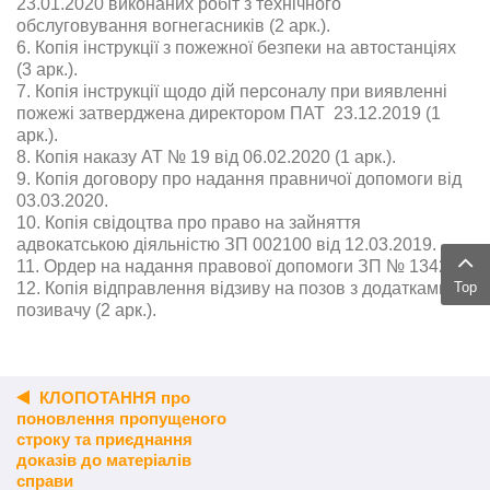
23.01.2020 виконаних робіт з технічного
обслуговування вогнегасників (2 арк.).
6. Копія інструкції з пожежної безпеки на автостанціях
(3 арк.).
7. Копія інструкції щодо дій персоналу при виявленні
пожежі затверджена директором ПАТ 23.12.2019 (1
арк.).
8. Копія наказу АТ № 19 від 06.02.2020 (1 арк.).
9. Копія договору про надання правничої допомоги від
03.03.2020.
10. Копія свідоцтва про право на зайняття
адвокатською діяльністю ЗП 002100 від 12.03.2019.
11. Ордер на надання правової допомоги ЗП № 134202.
12. Копія відправлення відзиву на позов з додатками
Top
позивачу (2 арк.).
КЛОПОТАННЯ про
поновлення пропущеного
строку та приєднання
доказів до матеріалів
справи