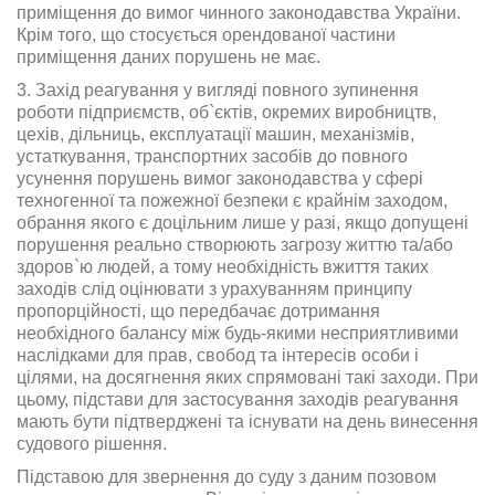
приміщення до вимог чинного законодавства України.
Крім того, що стосується орендованої частини
приміщення даних порушень не має.
3. Захід реагування у вигляді повного зупинення
роботи підприємств, об`єктів, окремих виробництв,
цехів, дільниць, експлуатації машин, механізмів,
устаткування, транспортних засобів до повного
усунення порушень вимог законодавства у сфері
техногенної та пожежної безпеки є крайнім заходом,
обрання якого є доцільним лише у разі, якщо допущені
порушення реально створюють загрозу життю та/або
здоров`ю людей, а тому необхідність вжиття таких
заходів слід оцінювати з урахуванням принципу
пропорційності, що передбачає дотримання
необхідного балансу між будь-якими несприятливими
наслідками для прав, свобод та інтересів особи і
цілями, на досягнення яких спрямовані такі заходи. При
цьому, підстави для застосування заходів реагування
мають бути підтверджені та існувати на день винесення
судового рішення.
Підставою для звернення до суду з даним позовом