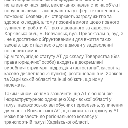
негативних наслідків, викликаних наявністю на об`єкті
порушень вимог законодавства у сфері техногенної та
пожежної безпеки, які створюють загрозу життю та
здоров`ю людей, а тому позовні вимоги щодо повного
зупинення роботи АТ розташованого за адресою
Харківська обл., м. Вовчанськ, вул. Привокзальна, буд. 3
, не є достатньо обґрунтованими для вжиття таких
заходів, що є підставою для відмови у задоволенні
позовних вимог.
Крім того, згідно статуту АТ до складу Товариства (без
права юридичної особи) входять відокремлені
виробничі структурні підрозділи (автостанції, касові та
касово-диспетчерські пункти), розташовані в м. Харкові
та Харківській області та інші об’єкти, що йому
належать.
Таким чином, хочемо зазначити, що АТ є основною
інфраструктурною одиницею Харківської області у
галузі пасажирських автобусних перевезень, зупинення
діяльності Вовчанської АС, що входить в структуру АТ
може призвести до регіонального колапсу у
транспортній галузі Харківської області.