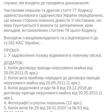
справи, які входять до предмета доказування.
Частинами першою та другою статті 77 Кодексу
адміністративного судочинства України передбачено,
що кожна сторона повинна довести ті обставини, на
яких ґрунтуються її вимоги та заперечення, крім
випадків, встановлених статтею 78 цього Кодексу.
Виходячи з вищевикладеного та у відповідності до
ст.162 КАС України, -
ПРОШУ:
1. У задоволенні позову відмовити в повному обсязі.
ДОДАТОК:
1. Копія договору оренди нерухомого майна від
20.05.2011 (5 арк.).
2. Копія акта прийому-передачі до договору оренди
нерухомого майна від 20.05.2011 (1 арк.).
3. Копія додаткової угоди № 8 від 29.12.2018 до
договору оренди нерухомого майна від 20.05.2011 (1
арк.).
4. Фотографії усунутих порушень (12 арк.).
5. Копія актів № 29 від 16.01.2020 та № 63 від