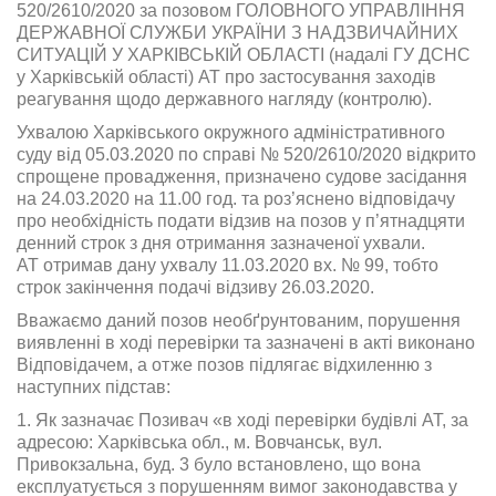
520/2610/2020 за позовом ГОЛОВНОГО УПРАВЛІННЯ
ДЕРЖАВНОЇ СЛУЖБИ УКРАЇНИ З НАДЗВИЧАЙНИХ
СИТУАЦІЙ У ХАРКІВСЬКІЙ ОБЛАСТІ (надалі ГУ ДСНС
у Харківській області) АТ про застосування заходів
реагування щодо державного нагляду (контролю).
Ухвалою Харківського окружного адміністративного
суду від 05.03.2020 по справі № 520/2610/2020 відкрито
спрощене провадження, призначено судове засідання
на 24.03.2020 на 11.00 год. та роз’яснено відповідачу
про необхідність подати відзив на позов у п’ятнадцяти
денний строк з дня отримання зазначеної ухвали.
АТ отримав дану ухвалу 11.03.2020 вх. № 99, тобто
строк закінчення подачі відзиву 26.03.2020.
Вважаємо даний позов необґрунтованим, порушення
виявленні в ході перевірки та зазначені в акті виконано
Відповідачем, а отже позов підлягає відхиленню з
наступних підстав:
1. Як зазначає Позивач «в ході перевірки будівлі АТ, за
адресою: Харківська обл., м. Вовчанськ, вул.
Привокзальна, буд. 3 було встановлено, що вона
експлуатується з порушенням вимог законодавства у