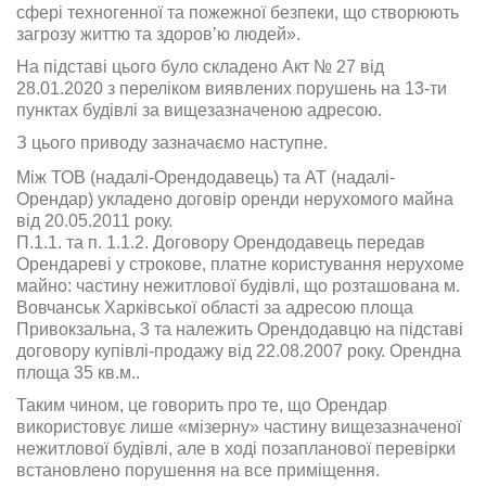
сфері техногенної та пожежної безпеки, що створюють
загрозу життю та здоров’ю людей».
На підставі цього було складено Акт № 27 від
28.01.2020 з переліком виявлених порушень на 13-ти
пунктах будівлі за вищезазначеною адресою.
З цього приводу зазначаємо наступне.
Між ТОВ (надалі-Орендодавець) та АТ (надалі-
Орендар) укладено договір оренди нерухомого майна
від 20.05.2011 року.
П.1.1. та п. 1.1.2. Договору Орендодавець передав
Орендареві у строкове, платне користування нерухоме
майно: частину нежитлової будівлі, що розташована м.
Вовчанськ Харківської області за адресою площа
Привокзальна, 3 та належить Орендодавцю на підставі
договору купівлі-продажу від 22.08.2007 року. Орендна
площа 35 кв.м..
Таким чином, це говорить про те, що Орендар
використовує лише «мізерну» частину вищезазначеної
нежитлової будівлі, але в ході позапланової перевірки
встановлено порушення на все приміщення.