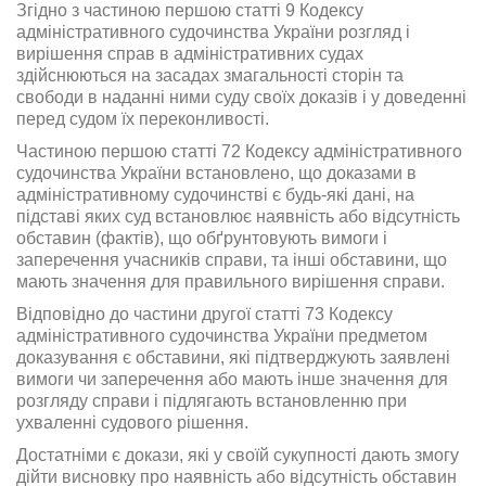
Згідно з частиною першою статті 9 Кодексу
адміністративного судочинства України розгляд і
вирішення справ в адміністративних судах
здійснюються на засадах змагальності сторін та
свободи в наданні ними суду своїх доказів і у доведенні
перед судом їх переконливості.
Частиною першою статті 72 Кодексу адміністративного
судочинства України встановлено, що доказами в
адміністративному судочинстві є будь-які дані, на
підставі яких суд встановлює наявність або відсутність
обставин (фактів), що обґрунтовують вимоги і
заперечення учасників справи, та інші обставини, що
мають значення для правильного вирішення справи.
Відповідно до частини другої статті 73 Кодексу
адміністративного судочинства України предметом
доказування є обставини, які підтверджують заявлені
вимоги чи заперечення або мають інше значення для
розгляду справи і підлягають встановленню при
ухваленні судового рішення.
Достатніми є докази, які у своїй сукупності дають змогу
дійти висновку про наявність або відсутність обставин