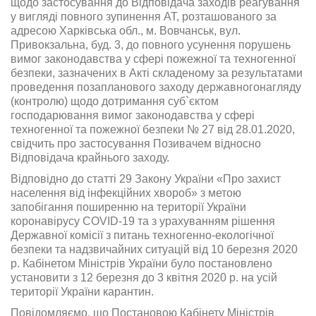
щодо застосування до Відповідача заходів реагування
у вигляді повного зупинення АТ, розташованого за
адресою Харківська обл., м. Вовчанськ, вул.
Привокзальна, буд. 3, до повного усунення порушень
вимог законодавства у сфері пожежної та техногенної
безпеки, зазначених в Акті складеному за результатами
проведення позапланового заходу державногонагляду
(контролю) щодо дотримання суб`єктом
господарювання вимог законодавства у сфері
техногенної та пожежної безпеки № 27 від 28.01.2020,
свідчить про застосування Позивачем відносно
Відповідача крайнього заходу.
Відповідно до статті 29 Закону України «Про захист
населення від інфекційних хвороб» з метою
запобігання поширенню на території України
коронавірусу COVID-19 та з урахуванням рішення
Державної комісії з питань техногенно-екологічної
безпеки та надзвичайних ситуацій від 10 березня 2020
р. Кабінетом Міністрів України було постановлено
установити з 12 березня до 3 квітня 2020 р. на усій
території України карантин.
Повідомляємо, що Постановою Кабінету Міністрів