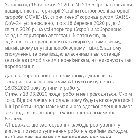
України від 16 березня 2020 р. № 215 «Про запобігання
поширенню на території України гострої респіраторної
хвороби COVID-19, спричиненої коронавірусом SARS-
CoV-2», установлено, що з 18 березня 2020 р. до 3
квітня 2020 р. на усій території України заборонено
заїзд на територію автостанцій автобусів, які
здійснюють перевезення пасажирів у приміському,
міжміському внутрішньообласному і міжобласному
сполученні, та реалізацію власниками автостанцій
квитків автомобільним перевізникам, які виконують такі
перевезення;
Дана заборона повністю заморожує діяльність
Товариства, у зв’язку з чим АТ було вимушено з
18.03.2020 року зупинити роботу.
Отже, з 18.03.2020 жодні роботи не проводяться. Окрім
того, Відповідачем в подальшому будуть виконуватися і
інші роботи щодо максимального вдосконалення вимог
законодавства у сфері техногенної та пожежної
безпеки.
АТ вважає, що застосування заходів реагування у
вигляді повного зупинення роботи є крайнім заходом,
який направлений на попередження настання