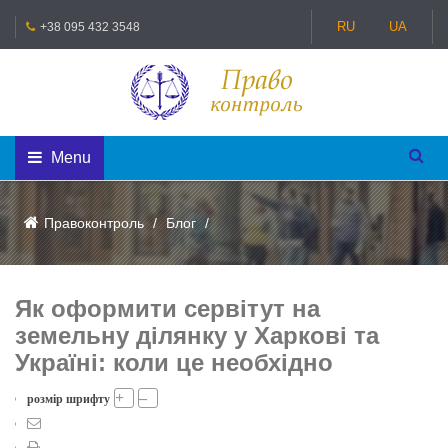
RU
UA
+38 095 432 3548
Menu
Правоконтроль
Блог
Як оформити сервітут на
земельну ділянку у Харкові та
Україні: коли це необхідно
+
–
розмір шрифту