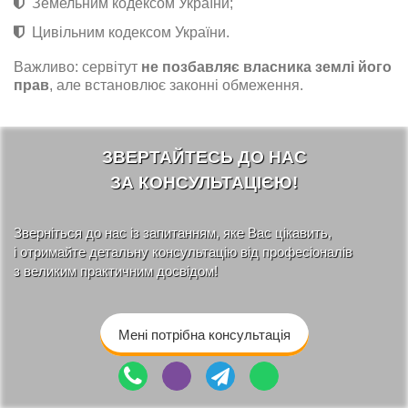
Земельним кодексом України;
Цивільним кодексом України.
Важливо: сервітут
не позбавляє власника землі його
прав
, але встановлює законні обмеження.
ЗВЕРТАЙТЕСЬ ДО НАС
ЗА КОНСУЛЬТАЦІЄЮ!
Зверніться до нас із запитанням, яке Вас цікавить,
і отримайте детальну консультацію від професіоналів
з великим практичним досвідом!
Мені потрібна консультація