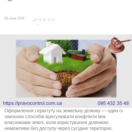
09 січня 2026
1
2
3
4
5
Оформлення сервітуту на земельну ділянку — один із
законних способів врегулювати конфлікти між
власниками землі, коли користування ділянкою
неможливе без доступу через сусідню територію.