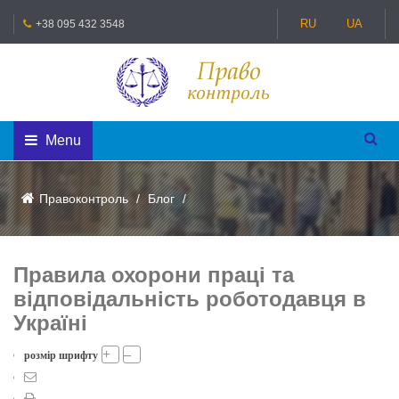
RU
UA
+38 095 432 3548
Menu
Правоконтроль
Блог
Правила охорони праці та
відповідальність роботодавця в
Україні
+
–
розмір шрифту