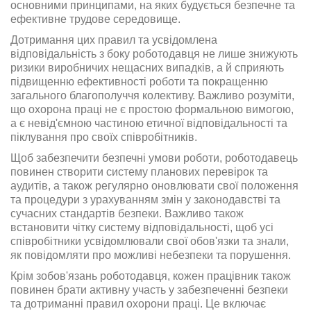
основними принципами, на яких будується безпечне та
ефективне трудове середовище.
Дотримання цих правил та усвідомлена
відповідальність з боку роботодавця не лише знижують
ризики виробничих нещасних випадків, а й сприяють
підвищенню ефективності роботи та покращенню
загального благополуччя колективу. Важливо розуміти,
що охорона праці не є простою формальною вимогою,
а є невід'ємною частиною етичної відповідальності та
піклування про своїх співробітників.
Щоб забезпечити безпечні умови роботи, роботодавець
повинен створити систему планових перевірок та
аудитів, а також регулярно оновлювати свої положення
та процедури з урахуванням змін у законодавстві та
сучасних стандартів безпеки. Важливо також
встановити чітку систему відповідальності, щоб усі
співробітники усвідомлювали свої обов'язки та знали,
як повідомляти про можливі небезпеки та порушення.
Крім зобов'язань роботодавця, кожен працівник також
повинен брати активну участь у забезпеченні безпеки
та дотриманні правил охорони праці. Це включає