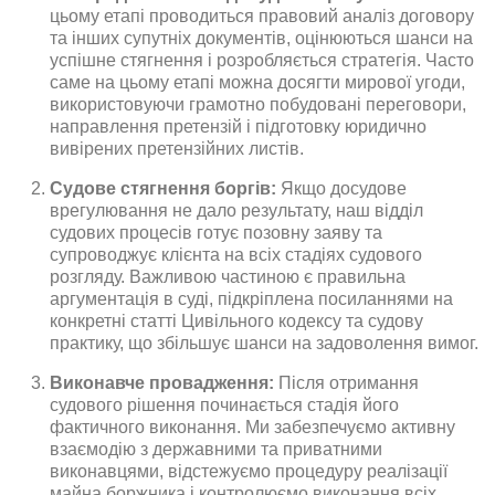
цьому етапі проводиться правовий аналіз договору
та інших супутніх документів, оцінюються шанси на
успішне стягнення і розробляється стратегія. Часто
саме на цьому етапі можна досягти мирової угоди,
використовуючи грамотно побудовані переговори,
направлення претензій і підготовку юридично
вивірених претензійних листів.
Судове стягнення боргів:
Якщо досудове
врегулювання не дало результату, наш відділ
судових процесів готує позовну заяву та
супроводжує клієнта на всіх стадіях судового
розгляду. Важливою частиною є правильна
аргументація в суді, підкріплена посиланнями на
конкретні статті Цивільного кодексу та судову
практику, що збільшує шанси на задоволення вимог.
Виконавче провадження:
Після отримання
судового рішення починається стадія його
фактичного виконання. Ми забезпечуємо активну
взаємодію з державними та приватними
виконавцями, відстежуємо процедуру реалізації
майна боржника і контролюємо виконання всіх