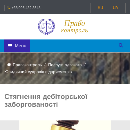
RU
UA
+38 095 432 3548
Menu
Правоконтроль
Послуги адвоката
Юридичний супровід підприємств
Стягнення дебіторської
заборгованості