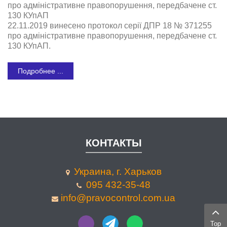
про адміністративне правопорушення, передбачене ст.
130 КУпАП
22.11.2019 винесено протокол серії ДПР 18 № 371255
про адміністративне правопорушення, передбачене ст.
130 КУпАП.
Подробнее ...
КОНТАКТЫ
Украина, г. Харьков
095 432-35-48
info@pravocontrol.com.ua
Top