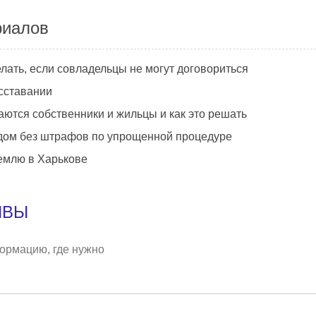
риалов
елать, если совладельцы не могут договориться
асставании
ются собственники и жильцы и как это решать
ь дом без штрафов по упрощенной процедуре
емлю в Харькове
ЫВЫ
формацию, где нужно