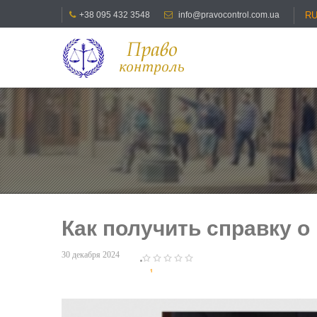
+38 095 432 3548
info@pravocontrol.com.ua
R
Как получить справку о
30 декабря 2024
1
2
3