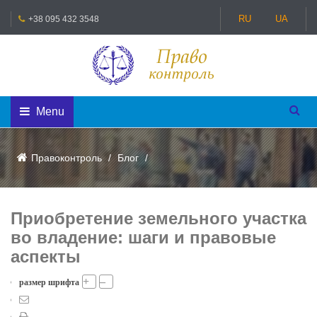
RU
UA
+38 095 432 3548
Menu
Правоконтроль
Блог
Приобретение земельного участка
во владение: шаги и правовые
аспекты
+
–
размер шрифта