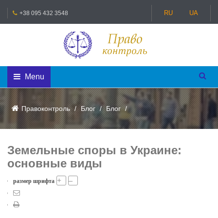
RU
UA
+38 095 432 3548
Menu
Правоконтроль
Блог
Блог
Земельные споры в Украине:
основные виды
+
–
размер шрифта